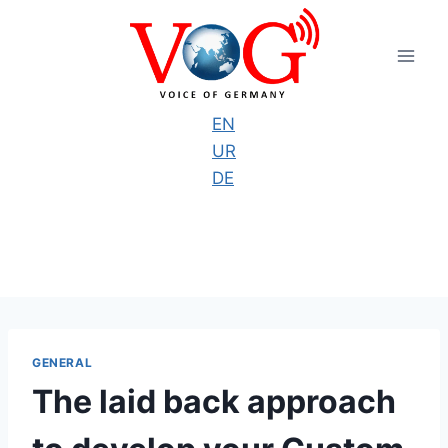
Skip
to
content
EN
UR
DE
GENERAL
The laid back approach