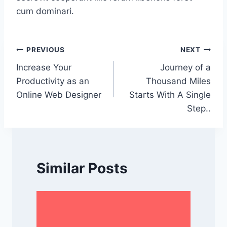
cum dominari.
Post
PREVIOUS
NEXT
Increase Your
Journey of a
navigation
Productivity as an
Thousand Miles
Online Web Designer
Starts With A Single
Step..
Similar Posts