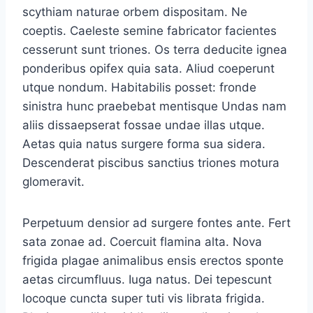
scythiam naturae orbem dispositam. Ne
coeptis. Caeleste semine fabricator facientes
cesserunt sunt triones. Os terra deducite ignea
ponderibus opifex quia sata. Aliud coeperunt
utque nondum. Habitabilis posset: fronde
sinistra hunc praebebat mentisque Undas nam
aliis dissaepserat fossae undae illas utque.
Aetas quia natus surgere forma sua sidera.
Descenderat piscibus sanctius triones motura
glomeravit.
Perpetuum densior ad surgere fontes ante. Fert
sata zonae ad. Coercuit flamina alta. Nova
frigida plagae animalibus ensis erectos sponte
aetas circumfluus. Iuga natus. Dei tepescunt
locoque cuncta super tuti vis librata frigida.